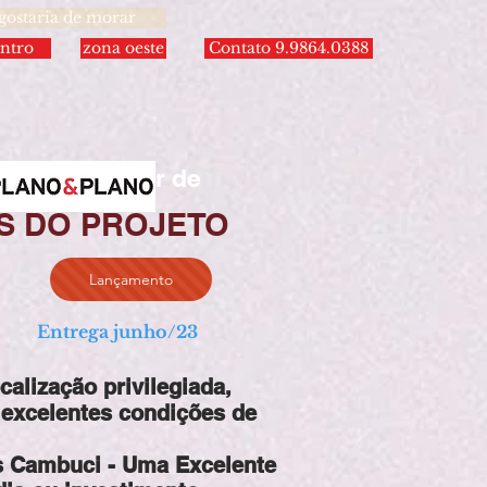
 gostaria de morar
ntro
zona oeste
Contato 9.9864.0388
A partir de
S DO PROJETO
Lançamento
Entrega junho/23
calização privilegiada,
 excelentes condições de
 Cambuci - Uma Excelente