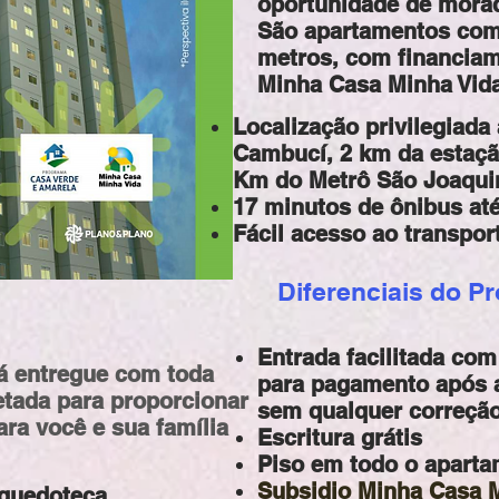
oportunidade de morad
São apartamentos com
metros, com financia
Minha Casa Minha Vid
Localização privilegiada
Cambucí, 2 km da estaçã
Km do Metrô São Joaqui
17 minutos de ônibus at
Fácil acesso ao transpor
Diferenciais do Pr
Entrada facilitada com
á entregue com toda
para pagamento após a
jetada para proporcionar
sem qualquer correçã
ara você e sua família
Escritura grátis
Piso em todo o apart
Subsidio Minha Casa 
nquedoteca