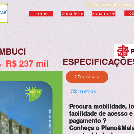
Veja a região onde
ce
Home
zona leste
zona norte
MBUCI
ESPECIFICAÇÕE
R$ 2
37
mil
de
2 Dormitórios
32 metros
Procura mobilidade, lo
facilidade de acesso e
pagamento ?
Conheça o Plano&Mais