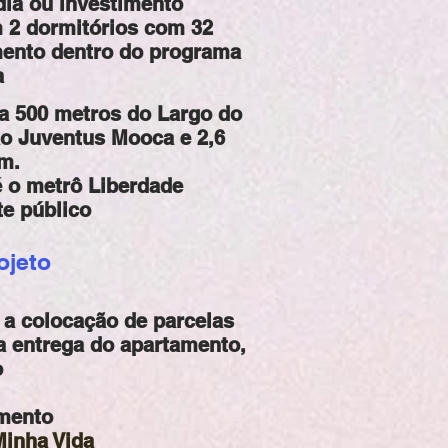
ia ou investimento
 2 dormitórios com 32
mento dentro do programa
a
 a 500 metros do Largo do
o Juventus Mooca e 2,6
m.
é o metrô Liberdade
te público
ojeto
 a colocação de parcelas
 entrega do apartamento,
o
amento
Minha Vida