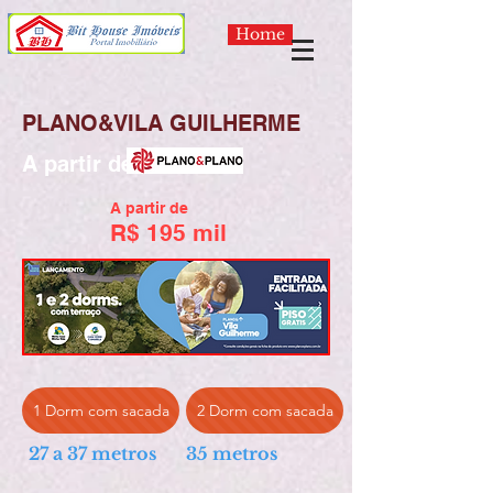
Home
PLANO&VILA GUILHERME
A partir de
A partir de
R$ 1
95
mil
1 Dorm com sacada
2 Dorm com sacada
27 a 37 metros
35 metros